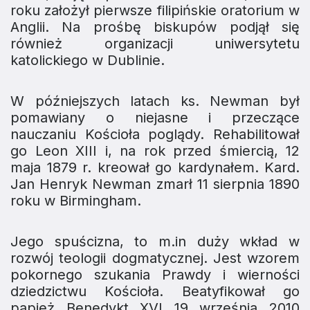
roku założył pierwsze filipińskie oratorium w
Anglii. Na prośbę biskupów podjął się
również organizacji uniwersytetu
katolickiego w Dublinie.
W późniejszych latach ks. Newman był
pomawiany o niejasne i przeczące
nauczaniu Kościoła poglądy. Rehabilitował
go Leon XIII i, na rok przed śmiercią, 12
maja 1879 r. kreował go kardynałem. Kard.
Jan Henryk Newman zmarł 11 sierpnia 1890
roku w Birmingham.
Jego spuścizna, to m.in duży wkład w
rozwój teologii dogmatycznej. Jest wzorem
pokornego szukania Prawdy i wierności
dziedzictwu Kościoła. Beatyfikował go
papież Benedykt XVI 19 września 2010