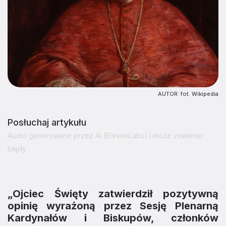
AUTOR: fot. Wikipedia
Posłuchaj artykułu
Audio generowane przez AI (ElevenLabs) i może zawierać
błędy
„Ojciec Święty zatwierdził pozytywną
opinię wyrażoną przez Sesję Plenarną
Kardynałów i Biskupów, członków