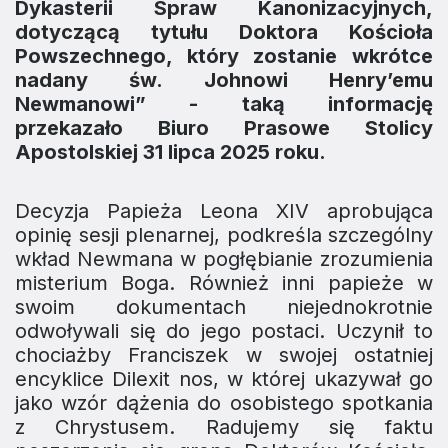
Dykasterii Spraw Kanonizacyjnych,
dotyczącą tytułu Doktora Kościoła
Powszechnego, który zostanie wkrótce
nadany św. Johnowi Henry’emu
Newmanowi” - taką informację
przekazało Biuro Prasowe Stolicy
Apostolskiej 31 lipca 2025 roku.
Decyzja Papieża Leona XIV aprobująca
opinię sesji plenarnej, podkreśla szczególny
wkład Newmana w pogłębianie zrozumienia
misterium Boga. Również inni papieże w
swoim dokumentach niejednokrotnie
odwoływali się do jego postaci. Uczynił to
chociażby Franciszek w swojej ostatniej
encyklice Dilexit nos, w której ukazywał go
jako wzór dążenia do osobistego spotkania
z Chrystusem. Radujemy się faktu