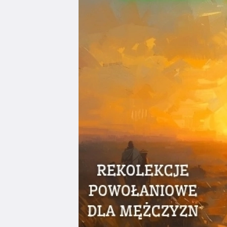
Edukacja
Duszpasters
Archiwum Diecezjalne
Duszpaster
Instytucje
Duszpasters
Ruchy i stowarzyszenia
Domy rekole
Ochrona Dzieci i Młodzieży
Domy wypo
Dotacje i inwestycje