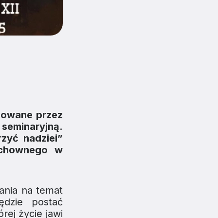
izowane przez
eminaryjną.
zyć nadziei”
uchownego w
ania na temat
ędzie postać
rej życie jawi