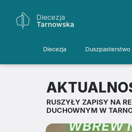
Diecezja
Tarnowska
Diecezja
Duszpasterstwo
Historia Diecezji
Rodziny
Biskupi
Katecheci
AKTUALNO
Kuria
Kapłani
RUSZYŁY ZAPISY NA 
Wydziały
Życie Kons
DUCHOWNYM W TARNO
Sąd
Duszpaster