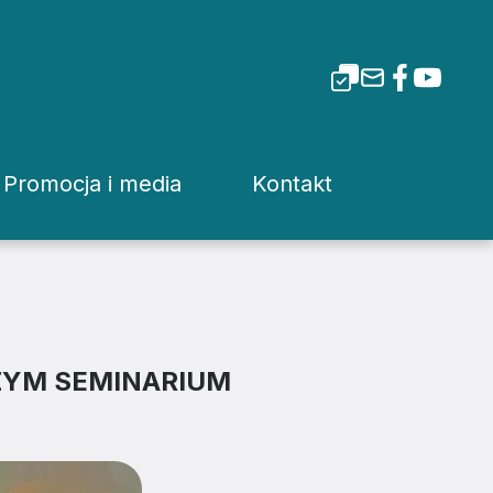
Promocja i media
Kontakt
i Tarnowskiej
Dla mediów
Rzecznik prasowy
Patronaty
Kuria
Pliki do pobrania
Wydziały Kurii Diecez
ZYM SEMINARIUM
Media Diecezjalne
Sąd Diecezjalny
wa
Media w Polsce
Instytucje Diecezjaln