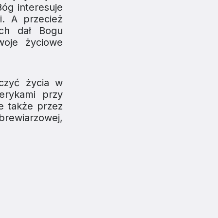
Bóg interesuje
i. A przecież
ach dał Bogu
woje życiowe
czyć życia w
erykami przy
e także przez
brewiarzowej,