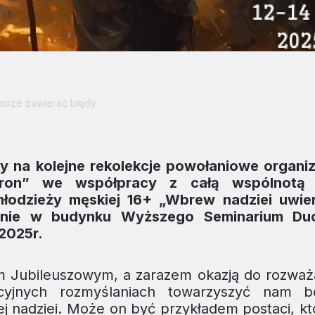
 może zawierać błędy
isy na kolejne rekolekcje powołaniowe organ
ron” we współpracy z całą wspólnotą s
łodzieży męskiej 16+ „Wbrew nadziei uwier
yjnie w budynku Wyższego Seminarium D
 2025r.
em Jubileuszowym, a zarazem okazją do rozważ
kcyjnych rozmyślaniach towarzyszyć nam b
 nadziei. Może on być przykładem postaci, któ