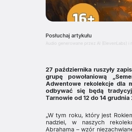
Posłuchaj artykułu
Audio generowane przez AI (ElevenLabs) i
27 października ruszyły zap
grupę powołaniową „Seme
Adwentowe rekolekcje dla m
odbywać się będą tradyc
Tarnowie od 12 do 14 grudnia
„W tym roku, który jest Roki
nadziei, w naszych rekole
Abrahama – wzór niezachwianej