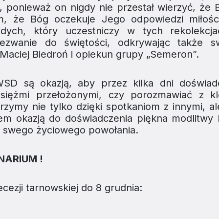
h, ponieważ on nigdy nie przestał wierzyć, że 
m, że Bóg oczekuje Jego odpowiedzi miłośc
dych, który uczestniczy w tych rekolekcj
zwanie do świętości, odkrywając także s
 Maciej Biedroń i opiekun grupy „Semeron”.
SD są okazją, aby przez kilka dni doświad
księżmi przełożonymi, czy porozmawiać z kl
zymy nie tylko dzięki spotkaniom z innymi, al
em okazją do doświadczenia piękna modlitwy 
ia swego życiowego powołania.
ARIUM !
cezji tarnowskiej do 8 grudnia: