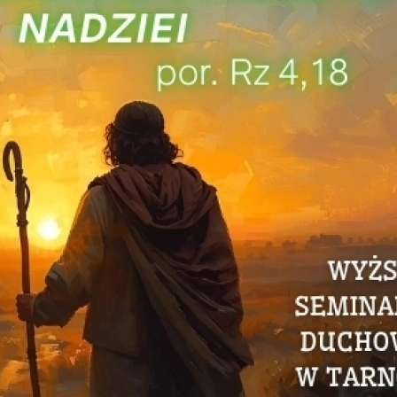
two Niesłyszących
Szukam pomo
stwa Zawodowe
twa Specjalne
kcyjne
czynkowe