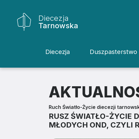
Diecezja
Tarnowska
Diecezja
Duszpasterstwo
Historia Diecezji
Rodziny
Biskupi
Katecheci
AKTUALNO
Kuria
Kapłani
Ruch Światło-Życie diecezji tarnowsk
Wydziały
Życie Kons
RUSZ ŚWIATŁO-ŻYCIE 
MŁODYCH OND, CZYLI R
Sąd
Duszpaster