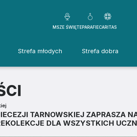
MSZE ŚWIĘTE
PARAFIE
CARITAS
Strefa młodych
Strefa dobra
Caritas Diezezj
Chcę pomóc
ŚCI
Fundacje
iej
ekrowane
Placówki
DIECEZJI TARNOWSKIEJ ZAPRASZA 
EKOLEKCJE DLA WSZYSTKICH UCZNI
stwo Osób Konsekrowanych
Pomoc ducho