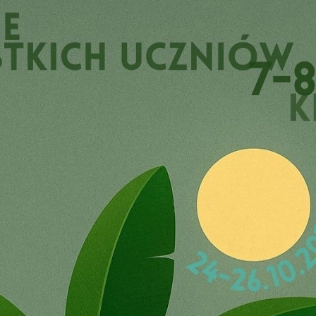
two Niesłyszących
Szukam pomo
stwa Zawodowe
twa Specjalne
kcyjne
czynkowe