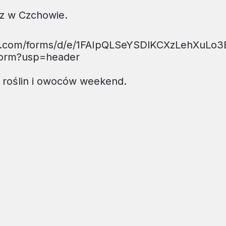
ez w Czchowie.
le.com/forms/d/e/1FAIpQLSeYSDlKCXzLehXuLo3
orm?usp=header
 roślin i owoców weekend.
ZJATARNOW.PL NA SWOIM SMARTFONIE 