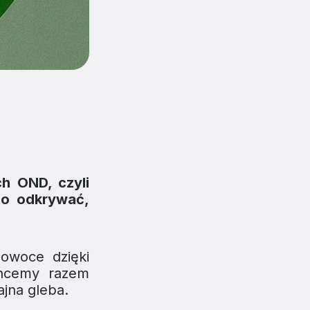
h OND, czyli
go odkrywać,
 owoce dzięki
Chcemy razem
ajna gleba.