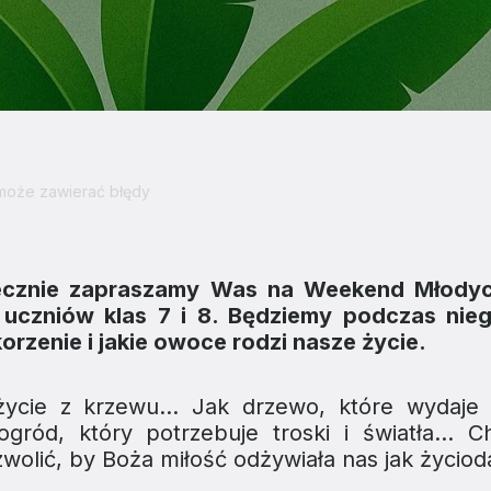
 może zawierać błędy
decznie zapraszamy Was na Weekend Młodyc
uczniów klas 7 i 8. Będziemy podczas nie
rzenie i jakie owoce rodzi nasze życie.
 życie z krzewu… Jak drzewo, które wydaje
ród, który potrzebuje troski i światła… 
zwolić, by Boża miłość odżywiała nas jak życiod