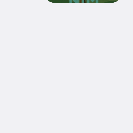
Diecezja Tarnowska Kościoła Rzymskokatolic
ul. Piłsudskiego 6
33-100 Tarnów
tel.
14 62-22-501
fax.
14 62-72-424
e-mail:
sekr_bpa@diecezja.tarnow.pl
OCHRONA DZIECI I MŁODZIEŻY