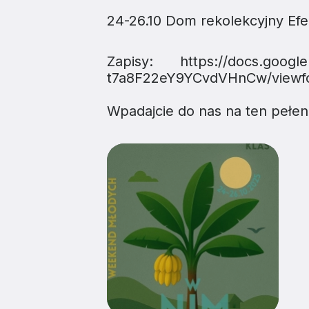
24-26.10 Dom rekolekcyjny Ef
Zapisy:
https://docs.goog
t7a8F22eY9YCvdVHnCw/viewf
Wpadajcie do nas na ten pełen
ZAINSTALUJ DIECE