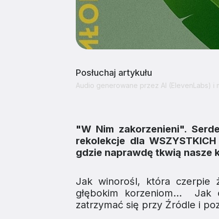
Posłuchaj artykułu
Audio generowane przez AI (ElevenLabs) i
"W Nim zakorzenieni". Ser
rekolekcje dla WSZYSTKICH 
gdzie naprawdę tkwią nasze ko
Jak winorośl, która czerpie
głębokim korzeniom… Jak og
zatrzymać się przy Źródle i po