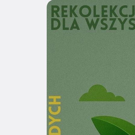
Edukacja
Duszpasters
Archiwum Diecezjalne
Duszpaster
Instytucje
Duszpasters
Ruchy i stowarzyszenia
Domy rekole
Ochrona Dzieci i Młodzieży
Domy wypo
Dotacje i inwestycje