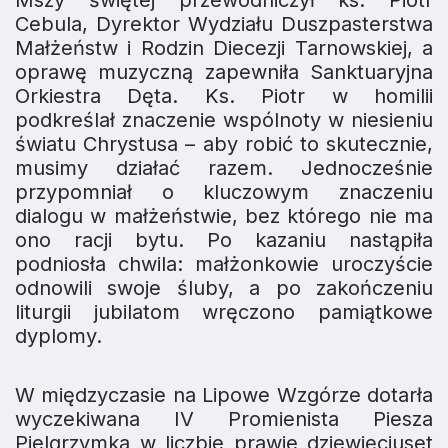
Mszy świętej przewodniczył ks. Piotr
Cebula, Dyrektor Wydziału Duszpasterstwa
Małżeństw i Rodzin Diecezji Tarnowskiej, a
oprawę muzyczną zapewniła Sanktuaryjna
Orkiestra Dęta. Ks. Piotr w homilii
podkreślał znaczenie wspólnoty w niesieniu
światu Chrystusa – aby robić to skutecznie,
musimy działać razem. Jednocześnie
przypomniał o kluczowym znaczeniu
dialogu w małżeństwie, bez którego nie ma
ono racji bytu. Po kazaniu nastąpiła
podniosła chwila: małżonkowie uroczyście
odnowili swoje śluby, a po zakończeniu
liturgii jubilatom wręczono pamiątkowe
dyplomy.
W międzyczasie na Lipowe Wzgórze dotarła
wyczekiwana IV Promienista Piesza
Pielgrzymka w liczbie prawie dziewięciuset