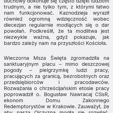
duchowy dokonuje się często dzięki ludziom
trudnym, a nie tylko tym, z którymi łatwo
nam funkcjonować. Kaznodzieja wyraził
również ogromną wdzięczność wobec
diecezjan regularnie modlących się o dar
powołań. Podkreślił, że ta modlitwa jest
niezwykle ważna, gdyż pokazuje, jak
bardzo zależy nam na przyszłości Kościoła.
Wieczorna Msza Święta zgromadziła na
sanktuaryjnym placu – mimo deszczowej
pogody – pielgrzymkę ludzi pracy,
pracujących za granicą, bezrobotnych oraz
przedsiębiorców i pracodawców.
Rozważania o chrześcijańskim etosie pracy
poprowadził o. Bogusław Nawracaj CSsR,
ekonom Domu Zakonnego
Redemptorystów w Krakowie. Zauważył, że
aby nasza Ojczyzna mogła się rozwijać,