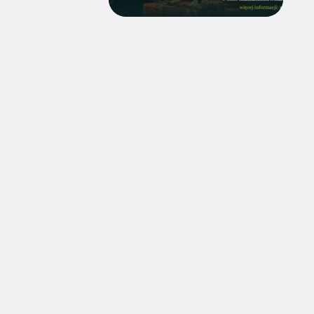
ZAINSTALUJ DIECE
Diecezja Tarnowska Kościoła Rzymskokatolic
ul. Piłsudskiego 6
33-100 Tarnów
tel.
14 62-22-501
fax.
14 62-72-424
e-mail:
sekr_bpa@diecezja.tarnow.pl