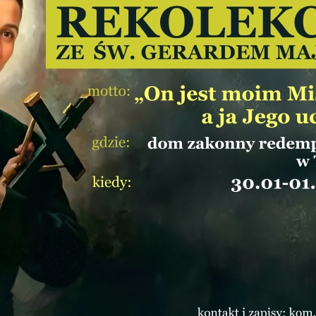
two Niesłyszących
Szukam pomo
stwa Zawodowe
twa Specjalne
kcyjne
czynkowe