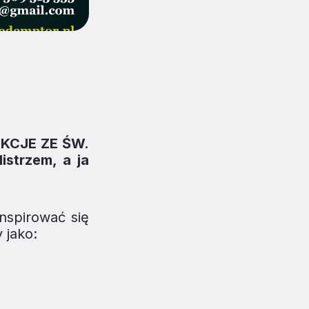
KCJE ZE ŚW.
istrzem, a ja
nspirować się
 jako: