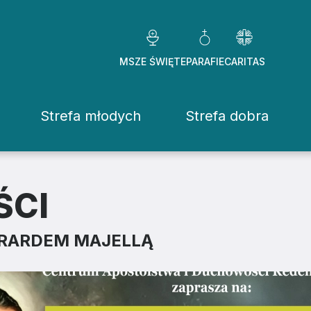
MSZE ŚWIĘTE
PARAFIE
CARITAS
Strefa młodych
Strefa dobra
Caritas Diezezj
Chcę pomóc
ŚCI
Fundacje
ERARDEM MAJELLĄ
ekrowane
Placówki
stwo Osób Konsekrowanych
Pomoc ducho