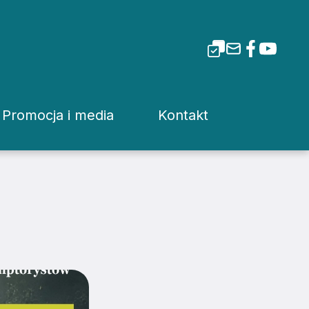
Promocja i media
Kontakt
i Tarnowskiej
Dla mediów
Rzecznik prasowy
Patronaty
Kuria
Pliki do pobrania
Wydziały Kurii Diecez
Media Diecezjalne
Sąd Diecezjalny
wa
Media w Polsce
Instytucje Diecezjaln