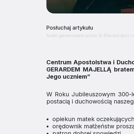
Posłuchaj artykułu
Audio generowane przez AI (ElevenLabs) i
Centrum Apostolstwa i Duc
GERARDEM MAJELLĄ
brate
Jego uczniem”
W Roku Jubileuszowym 300-lec
postacią i duchowością naszeg
opiekun matek oczekujących
orędownik małżeństw prosz
patron dobrej spowiedzi.