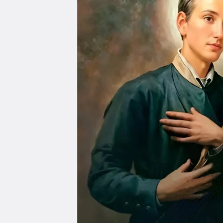
Edukacja
Duszpasters
Archiwum Diecezjalne
Duszpaster
Instytucje
Duszpasters
Ruchy i stowarzyszenia
Domy rekole
Ochrona Dzieci i Młodzieży
Domy wypo
Dotacje i inwestycje