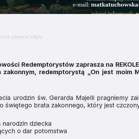
 może zawierać błędy
howości Redemptorystów
zaprasza na
REKOLE
m zakonnym, redemptorystą
„On jest moim M
ia urodzin św. Gerarda Majelli pragniemy zai
o świętego brata zakonnego, który jest czczony
 narodzin dziecka
ących o dar potomstwa