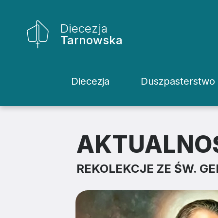
Diecezja
Tarnowska
Diecezja
Duszpasterstwo
Historia Diecezji
Rodziny
Biskupi
Katecheci
AKTUALNO
Kuria
Kapłani
REKOLEKCJE ZE ŚW. G
Wydziały
Życie Kons
Sąd
Duszpaster