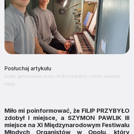
Posłuchaj artykułu
Audio generowane przez AI (ElevenLabs) i może zawierać
błędy
Miło mi poinformować, że FILIP PRZYBYŁO
zdobył I miejsce, a SZYMON PAWLIK III
miejsce na XI Międzynarodowym Festiwalu
Młodych Organistów w Opolu, który