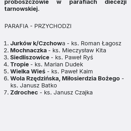
proboszczowie w parafiach diecezji
tarnowskiej.
PARAFIA - PRZYCHODZI
Jurków k/Czchow
a - ks. Roman Łagosz
Mochnaczka
- ks. Mieczysław Kita
Siedliszowice
- ks. Paweł Ryś
Tropie
- ks. Marian Dudek
Wielka Wieś
- ks. Paweł Kaim
Wola Rzędzińsk
a, Miłosierdzia Bożego
-
ks. Janusz Batko
Zdrochec
- ks. Janusz Czajka