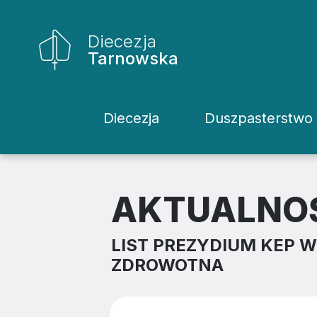
Diecezja
Tarnowska
Diecezja
Duszpasterstwo
Historia Diecezji
Rodziny
Biskupi
Katecheci
AKTUALNO
Kuria
Kapłani
LIST PREZYDIUM KEP 
Wydziały
Życie Kons
ZDROWOTNA
Sąd
Duszpaster