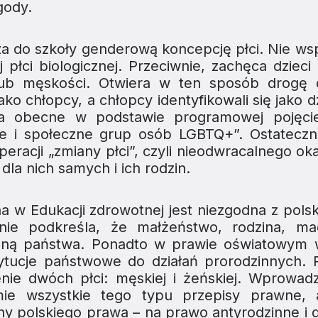
gody.
 do szkoły genderową koncepcję płci. Nie ws
 płci biologicznej. Przeciwnie, zachęca dzieci
 lub męskości. Otwiera w ten sposób drogę 
jako chłopcy, a chłopcy identyfikowali się jako 
ania obecne w podstawie programowej pojęc
ne i społeczne grup osób LGBTQ+”. Ostateczn
racji „zmiany płci”, czyli nieodwracalnego oka
i dla nich samych i ich rodzin.
cna w
Edukacji zdrowotnej
jest niezgodna z pol
nie podkreśla, że małżeństwo, rodzina, mac
oną państwa. Ponadto w prawie oświatowym w
ytucje państwowe do działań prorodzinnych. 
ienie dwóch płci: męskiej i żeńskiej. Wprowad
ie wszystkie tego typu przepisy prawne, 
y polskiego prawa – na prawo antyrodzinne i d