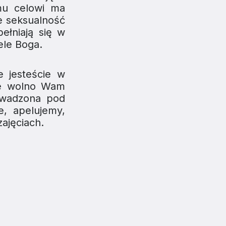
mu celowi ma
że seksualność
ełniają się w
ele Boga.
e jesteście w
ie wolno Wam
owadzona pod
e, apelujemy,
zajęciach.