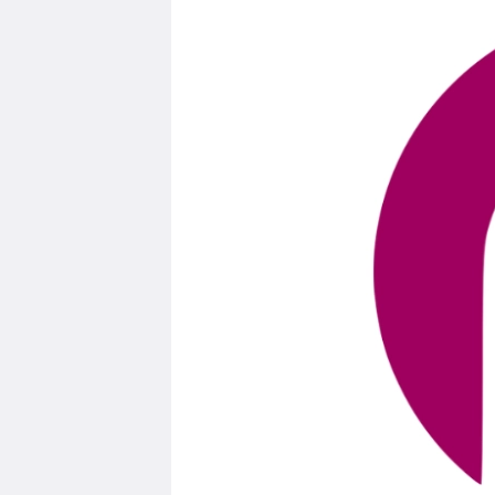
Edukacja
Duszpasters
Archiwum Diecezjalne
Duszpaster
Instytucje
Duszpasters
Ruchy i stowarzyszenia
Domy rekole
Ochrona Dzieci i Młodzieży
Domy wypo
Dotacje i inwestycje