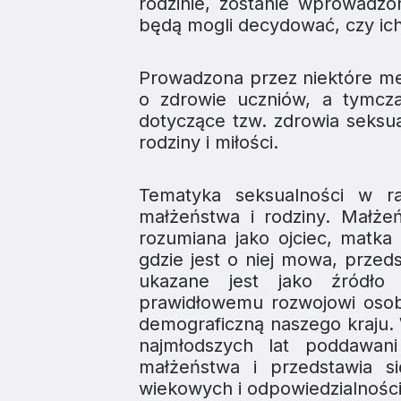
rodzinie
, zostanie wprowadzo
będą mogli decydować, czy ich
Prowadzona przez niektóre me
o zdrowie uczniów, a tymcza
dotyczące tzw. zdrowia seksu
rodziny i miłości.
Tematyka seksualności w 
małżeństwa i rodziny. Małże
rozumiana jako ojciec, matka 
gdzie jest o niej mowa, prze
ukazane jest jako źródło 
prawidłowemu rozwojowi osob
demograficzną naszego kraju.
najmłodszych lat poddawani
małżeństwa i przedstawia s
wiekowych i odpowiedzialności