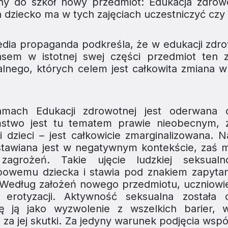
ny do szkół nowy przedmiot:
Edukacja zdrow
 dziecko ma w tych zajęciach uczestniczyć czy 
dia propaganda podkreśla, że w edukacji zdro
sem w istotnej swej części przedmiot ten z
alnego, których celem jest całkowita zmiana w
ramach
Edukacji zdrowotnej
jest oderwana o
ństwo jest tu tematem prawie nieobecnym, 
i dzieci – jest całkowicie zmarginalizowana. 
dstawiana jest w negatywnym kontekście, zaś 
zagrożeń. Takie ujęcie ludzkiej seksualn
owemu dziecka i stawia pod znakiem zapytan
 Według założeń nowego przedmiotu, uczniowi
 erotyzacji. Aktywność seksualna została
ię ją jako wyzwolenie z wszelkich barier, 
 za jej skutki. Za jedyny warunek podjęcia wsp