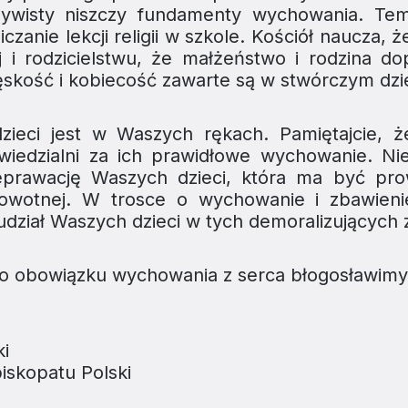
zywisty niszczy fundamenty wychowania. Te
zanie lekcji religii w szkole. Kościół naucza, 
 i rodzicielstwu, że małżeństwo i rodzina dop
męskość i kobiecość zawarte są w stwórczym dzi
zieci jest w Waszych rękach. Pamiętajcie, ż
wiedzialni za ich prawidłowe wychowanie. N
eprawację Waszych dzieci, która ma być pr
rowotnej. W trosce o wychowanie i zbawieni
udział Waszych dzieci w tych demoralizujących 
iego obowiązku wychowania z serca błogosławimy
i
iskopatu Polski