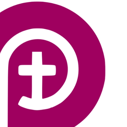
two Niesłyszących
Szukam pomo
stwa Zawodowe
twa Specjalne
kcyjne
czynkowe