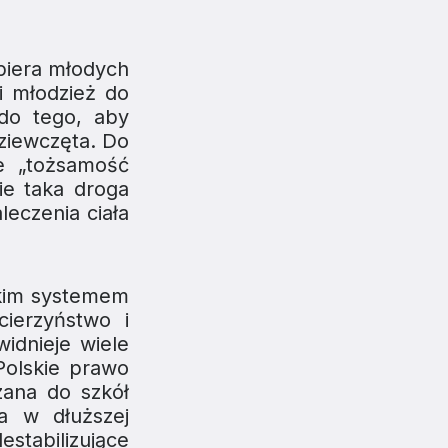
piera młodych
 i młodzież do
do tego, aby
dziewczęta. Do
ie „tożsamość
ie taka droga
leczenia ciała
skim systemem
ierzyństwo i
idnieje wiele
Polskie prawo
zana do szkół
a w dłuższej
estabilizujące