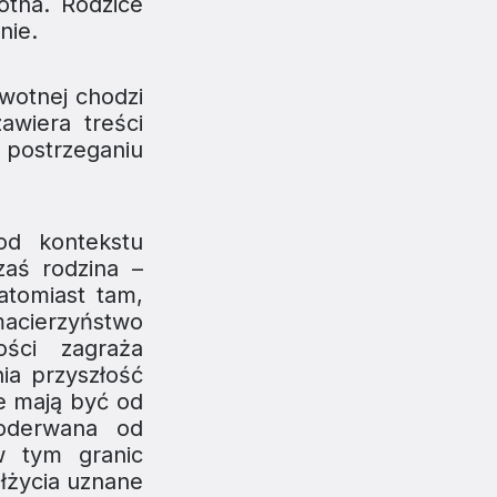
otna
. Rodzice
nie.
wotnej chodzi
awiera treści
 postrzeganiu
d kontekstu
zaś rodzina –
Natomiast tam,
macierzyństwo
ości zagraża
ia przyszłość
e mają być od
 oderwana od
w tym granic
ółżycia uznane