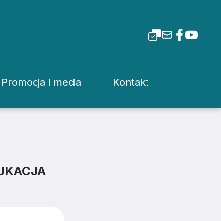
Promocja i media
Kontakt
i Tarnowskiej
Dla mediów
Rzecznik prasowy
Patronaty
Kuria
Pliki do pobrania
Wydziały Kurii Diecez
DUKACJA
Media Diecezjalne
Sąd Diecezjalny
wa
Media w Polsce
Instytucje Diecezjaln