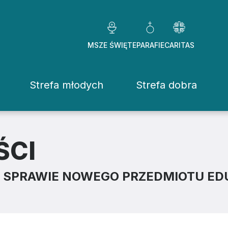
MSZE ŚWIĘTE
PARAFIE
CARITAS
Strefa młodych
Strefa dobra
Caritas Diezezj
Chcę pomóc
ŚCI
Fundacje
W SPRAWIE NOWEGO PRZEDMIOTU E
ekrowane
Placówki
stwo Osób Konsekrowanych
Pomoc ducho