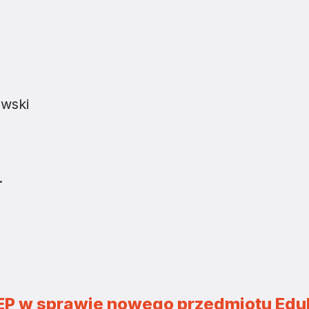
awski
.
KEP w sprawie nowego przedmiotu Edu