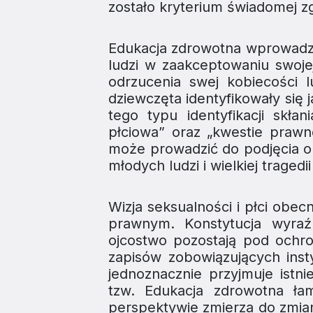
zostało kryterium świadomej z
Edukacja zdrowotna
wprowadza
ludzi w zaakceptowaniu swojej
odrzucenia swej kobiecości
dziewczęta identyfikowały się 
tego typu identyfikacji skł
płciowa” oraz „kwestie praw
może prowadzić do podjęcia ope
młodych ludzi i wielkiej tragedi
Wizja seksualności i płci obe
prawnym. Konstytucja wyraź
ojcostwo pozostają pod ochr
zapisów zobowiązujących inst
jednoznacznie przyjmuje istn
tzw.
Edukacja zdrowotna
łam
perspektywie zmierza do zmian