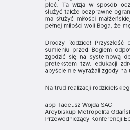
płeć. Ta wizja w sposób oc
służyć także bezprawne ogranic
ma służyć miłości małżeńskiej
pełnej miłości woli Boga, że 
Drodzy Rodzice! Przyszłość d
sumieniu przed Bogiem odpo
zgodzić się na systemową d
pretekstem tzw. edukacji zd
abyście nie wyrażali zgody na 
Na trud realizacji rodzicielsk
abp Tadeusz Wojda SAC
Arcybiskup Metropolita Gdańsk
Przewodniczący Konferencji Ep