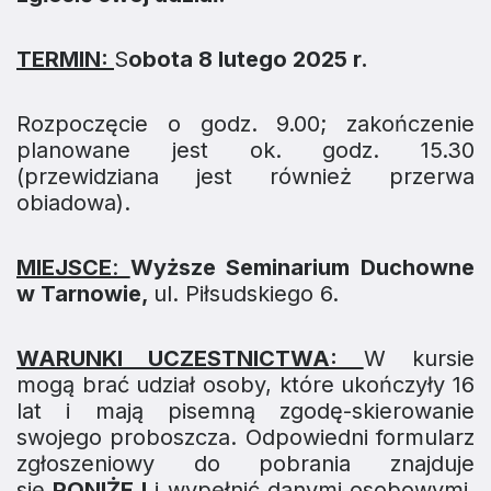
TERMIN:
S
obota 8 lutego 2025 r.
Rozpoczęcie o godz. 9.00; zakończenie
planowane jest ok. godz. 15.30
(przewidziana jest również przerwa
obiadowa).
MIEJSCE
:
Wyższe Seminarium Duchowne
w Tarnowie,
ul. Piłsudskiego 6.
WARUNKI UCZESTNICTWA:
W kursie
mogą brać udział osoby, które ukończyły 16
lat i mają pisemną zgodę-skierowanie
swojego proboszcza. Odpowiedni formularz
zgłoszeniowy do pobrania znajduje
się
PONIŻEJ
i wypełnić danymi osobowymi,