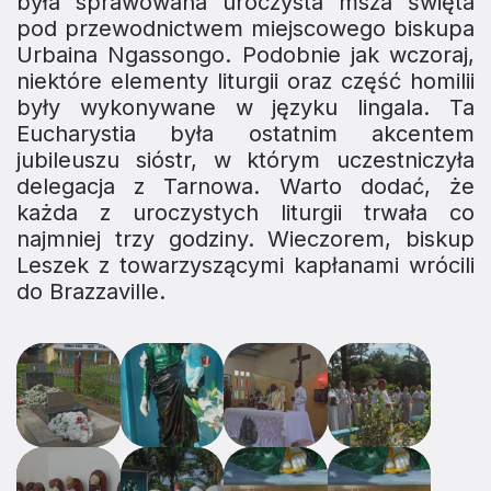
była sprawowana uroczysta msza święta
pod przewodnictwem miejscowego biskupa
Urbaina Ngassongo. Podobnie jak wczoraj,
niektóre elementy liturgii oraz część homilii
były wykonywane w języku lingala. Ta
Eucharystia była ostatnim akcentem
jubileuszu sióstr, w którym uczestniczyła
delegacja z Tarnowa. Warto dodać, że
każda z uroczystych liturgii trwała co
najmniej trzy godziny. Wieczorem, biskup
Leszek z towarzyszącymi kapłanami wrócili
do Brazzaville.