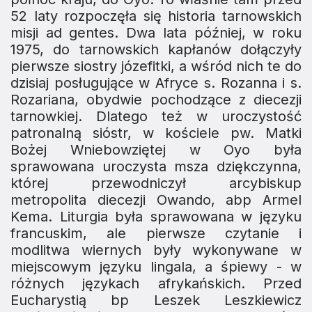
52 laty rozpoczęła się historia tarnowskich
misji ad gentes. Dwa lata później, w roku
1975, do tarnowskich kapłanów dołączyły
pierwsze siostry józefitki, a wśród nich te do
dzisiaj posługujące w Afryce s. Rozanna i s.
Rozariana, obydwie pochodzące z diecezji
tarnowkiej. Dlatego też w uroczystość
patronalną sióstr, w kościele pw. Matki
Bożej Wniebowziętej w Oyo była
sprawowana uroczysta msza dziękczynna,
której przewodniczył arcybiskup
metropolita diecezji Owando, abp Armel
Kema. Liturgia była sprawowana w języku
francuskim, ale pierwsze czytanie i
modlitwa wiernych były wykonywane w
miejscowym języku lingala, a śpiewy - w
różnych językach afrykańskich. Przed
Eucharystią bp Leszek Leszkiewicz