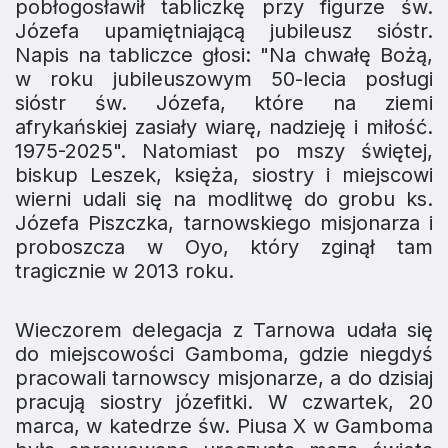
pobłogosławił tabliczkę przy figurze św.
Józefa upamiętniającą jubileusz sióstr.
Napis na tabliczce głosi: "Na chwałę Bożą,
w roku jubileuszowym 50-lecia posługi
sióstr św. Józefa, które na ziemi
afrykańskiej zasiały wiarę, nadzieję i miłość.
1975-2025". Natomiast po mszy świętej,
biskup Leszek, księża, siostry i miejscowi
wierni udali się na modlitwę do grobu ks.
Józefa Piszczka, tarnowskiego misjonarza i
proboszcza w Oyo, który zginął tam
tragicznie w 2013 roku.
Wieczorem delegacja z Tarnowa udała się
do miejscowości Gamboma, gdzie niegdyś
pracowali tarnowscy misjonarze, a do dzisiaj
pracują siostry józefitki. W czwartek, 20
marca, w katedrze św. Piusa X w Gamboma