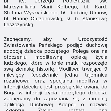
bł. Ks. Jerzego Popiełuszki, św.
Maksymiliana Marii Kolbego, bł. Kard.
Stefana Wyszyńskiego, bł. Rodzinę Ulmów,
bł. Hannę Chrzanowską, sł. b. Stanisławę
Leszczyńską.
Zachęcamy, aby w Uroczystość
Zwiastowania Pańskiego podjąć duchową
adopcję dziecka poczętego. Polega ona na
otoczeniu modlitewną opieką życia
ludzkiego, które w łonie matki rozpoczęło
swą ziemską historię. Modlitwa trwająca 9
miesięcy (codziennie jedna tajemnica
różańcowa oraz specjalna modlitwa w
intencji dziecka), jest prośbą skierowaną do
Boga w intencji życia poczętego dziecka.
Zachęcamy do zapoznania się z mobilną
aplikacją Duchowej Adopcji o nazwie:
„Adoptuj Życie”. Została ona