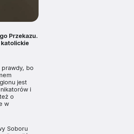
go Przekazu.
katolickie
o prawdy, bo
emem
gionu jest
nikatorów i
też o
ie w
ywy Soboru