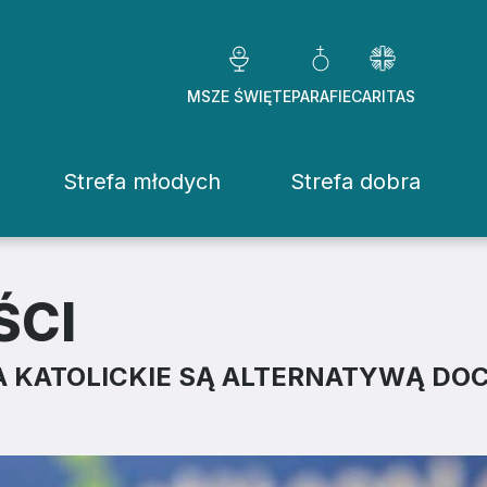
MSZE ŚWIĘTE
PARAFIE
CARITAS
Strefa młodych
Strefa dobra
Caritas Diezezj
Chcę pomóc
ŚCI
Fundacje
A KATOLICKIE SĄ ALTERNATYWĄ DOC
ekrowane
Placówki
stwo Osób Konsekrowanych
Pomoc ducho