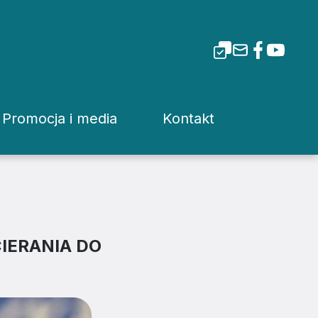
Promocja i media
Kontakt
i Tarnowskiej
Dla mediów
Rzecznik prasowy
Patronaty
Kuria
Pliki do pobrania
Wydziały Kurii Diecez
IERANIA DO
Media Diecezjalne
Sąd Diecezjalny
wa
Media w Polsce
Instytucje Diecezjaln