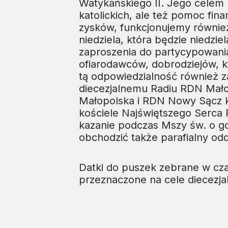
Watykańskiego II. Jego celem 
katolickich, ale też pomoc fin
zysków, funkcjonujemy również 
niedziela, która będzie niedzi
zaproszenia do partycypowani
ofiarodawców, dobrodziejów, k
tą odpowiedzialność również za
diecezjalnemu Radiu RDN Mał
Małopolska i RDN Nowy Sącz ks
kościele Najświętszego Serca 
kazanie podczas Mszy św. o go
obchodzić także parafialny oddzi
Datki do puszek zebrane w cz
przeznaczone na cele diecezjal
ZAINSTALUJ DIECE