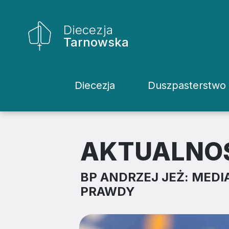
Diecezja
Tarnowska
Diecezja
Duszpasterstwo
Historia Diecezji
Rodziny
Biskupi
Katecheci
AKTUALNO
Kuria
Kapłani
BP ANDRZEJ JEŻ: MEDI
Wydziały
Życie Kons
PRAWDY
Sąd
Duszpaster