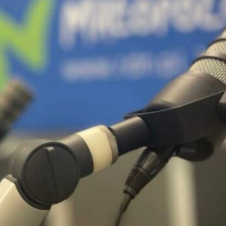
two Niesłyszących
Szukam pomo
stwa Zawodowe
twa Specjalne
kcyjne
czynkowe