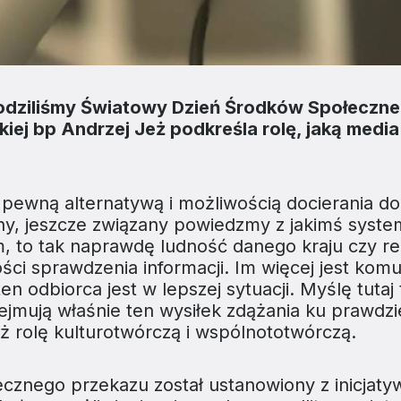
hodziliśmy Światowy Dzień Środków Społeczne
iej bp Andrzej Jeż podkreśla rolę, jaką media 
 pewną alternatywą i możliwością docierania d
alny, jeszcze związany powiedzmy z jakimś syst
m, to tak naprawdę ludność danego kraju czy re
ci sprawdzenia informacji. Im więcej jest komu
n odbiorca jest w lepszej sytuacji. Myślę tutaj 
ejmują właśnie ten wysiłek zdążania ku prawdz
eż rolę kulturotwórczą i wspólnototwórczą.
cznego przekazu został ustanowiony z inicjat