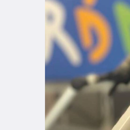
Edukacja
Duszpasters
Archiwum Diecezjalne
Duszpaster
Instytucje
Duszpasters
Ruchy i stowarzyszenia
Domy rekole
Ochrona Dzieci i Młodzieży
Domy wypo
Dotacje i inwestycje