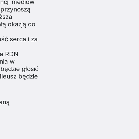
encji mediów
e przynoszą
ższa
łą okazją do
ść serca i za
ia RDN
nia w
będzie głosić
ileusz będzie
taną
I BĄDŹ NA BIEŻĄCO