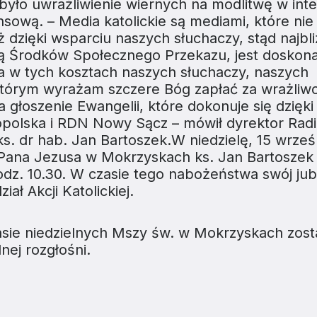
było uwrażliwienie wiernych na modlitwę w int
ansową.
– Media katolickie są mediami, które ni
dzięki wsparciu naszych słuchaczy, stąd najbli
elą Środków Społecznego Przekazu, jest doskona
a w tych kosztach naszych słuchaczy, naszych
tórym wyrażam szczere Bóg zapłać za wrażliwo
 głoszenie Ewangelii, które dokonuje się dzięki
opolska i RDN Nowy Sącz
– mówił dyrektor Rad
. dr hab. Jan Bartoszek.W niedzielę, 15 wrześ
Pana Jezusa w Mokrzyskach ks. Jan Bartoszek 
dz. 10.30. W czasie tego nabożeństwa swój jub
ał Akcji Katolickiej.
asie niedzielnych Mszy św. w Mokrzyskach zos
nej rozgłośni.
ZJATARNOW.PL NA SWOIM SMARTFONIE 