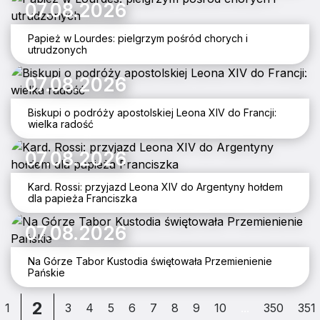
07.08.2026
Papież w Lourdes: pielgrzym pośród chorych i
utrudzonych
07.08.2026
Biskupi o podróży apostolskiej Leona XIV do Francji:
wielka radość
07.08.2026
Kard. Rossi: przyjazd Leona XIV do Argentyny hołdem
dla papieża Franciszka
07.08.2026
Na Górze Tabor Kustodia świętowała Przemienienie
Pańskie
2
1
3
4
5
6
7
8
9
10
...
350
351