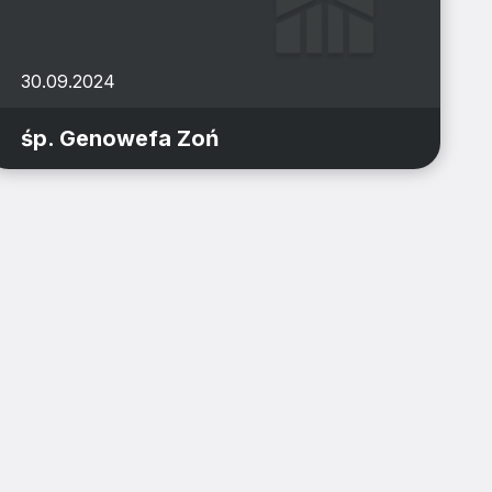
30.09.2024
śp. Genowefa Zoń
7
I BĄDŹ NA BIEŻĄCO