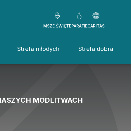
MSZE ŚWIĘTE
PARAFIE
CARITAS
Strefa młodych
Strefa dobra
Caritas Diezezj
Chcę pomóc
Fundacje
 NASZYCH MODLITWACH
ekrowane
Placówki
stwo Osób Konsekrowanych
Pomoc ducho