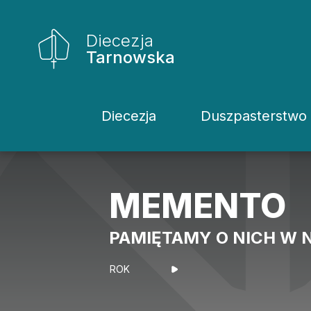
Diecezja
Tarnowska
Diecezja
Duszpasterstwo
Historia Diecezji
Rodziny
Biskupi
Katecheci
MEMENTO
Kuria
Kapłani
PAMIĘTAMY O NICH W
Wydziały
Życie Kons
Sąd
Duszpaster