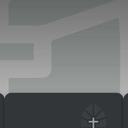
two Niesłyszących
Szukam pomo
stwa Zawodowe
twa Specjalne
kcyjne
czynkowe