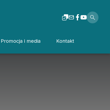
Promocja i media
Kontakt
i Tarnowskiej
Dla mediów
Rzecznik prasowy
Patronaty
Kuria
Pliki do pobrania
Wydziały Kurii Diecez
Media Diecezjalne
Sąd Diecezjalny
wa
Media w Polsce
Instytucje Diecezjaln