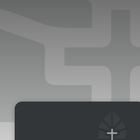
Edukacja
Duszpasters
Archiwum Diecezjalne
Duszpaster
Instytucje
Duszpasters
Ruchy i stowarzyszenia
Domy rekole
Ochrona Dzieci i Młodzieży
Domy wypo
Dotacje i inwestycje