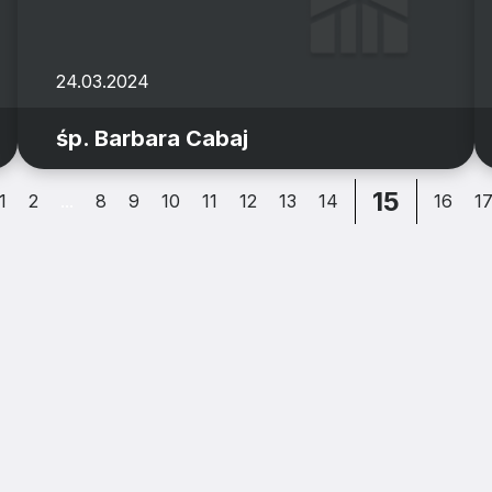
24.03.2024
śp. Barbara Cabaj
15
1
2
...
8
9
10
11
12
13
14
16
1
ZJATARNOW.PL NA SWOIM SMARTFONIE 
ZAINSTALUJ