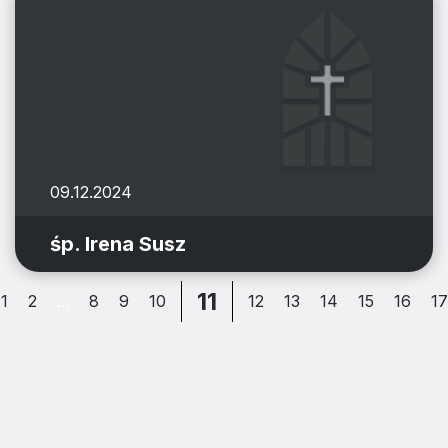
09.12.2024
śp. Irena Susz
11
1
2
...
8
9
10
12
13
14
15
16
17