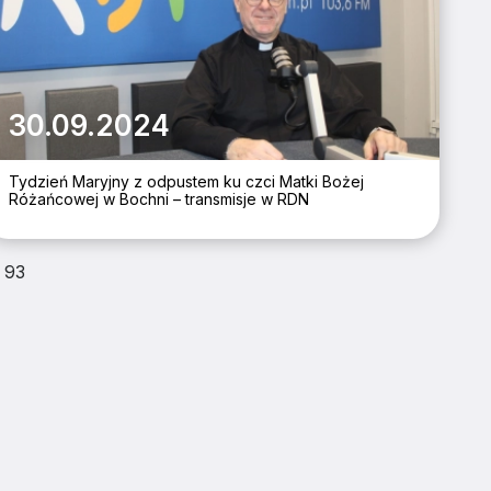
30.09.2024
Tydzień Maryjny z odpustem ku czci Matki Bożej
Różańcowej w Bochni – transmisje w RDN
93
I BĄDŹ NA BIEŻĄCO