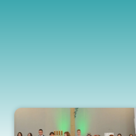
Edukacja
Duszpasters
Archiwum Diecezjalne
Duszpaster
Instytucje
Duszpasters
Ruchy i stowarzyszenia
Domy rekole
Ochrona Dzieci i Młodzieży
Domy wypo
Dotacje i inwestycje