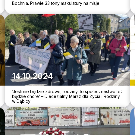
Bochnia. Prawie 33 tony makulatury na misje
14.10.2024
‘Jeśli nie będzie zdrowej rodziny, to społeczeństwo też
będzie chore’ – Diecezjalny Marsz dla Życia i Rodziny
w Dębicy