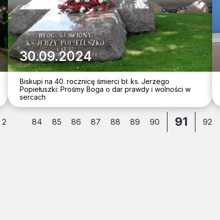
30.09.2024
Biskupi na 40. rocznicę śmierci bł. ks. Jerzego
Popiełuszki: Prośmy Boga o dar prawdy i wolności w
sercach
91
2
...
84
85
86
87
88
89
90
92
ZJATARNOW.PL NA SWOIM SMARTFONIE 
ZAINSTALUJ