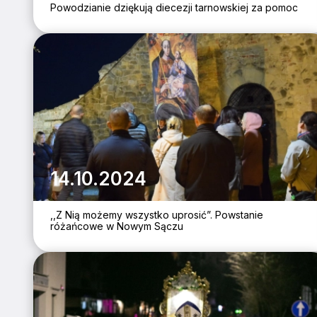
Powodzianie dziękują diecezji tarnowskiej za pomoc
14.10.2024
,,Z Nią możemy wszystko uprosić”. Powstanie
różańcowe w Nowym Sączu