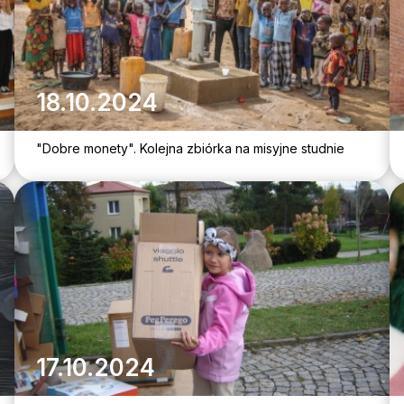
18.10.2024
"Dobre monety". Kolejna zbiórka na misyjne studnie
17.10.2024