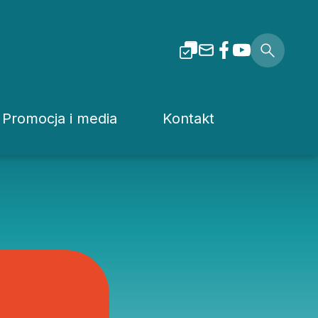
Promocja i media
Kontakt
i Tarnowskiej
Dla mediów
Rzecznik prasowy
Patronaty
Kuria
Pliki do pobrania
Wydziały Kurii Diecez
Media Diecezjalne
Sąd Diecezjalny
wa
Media w Polsce
Instytucje Diecezjaln