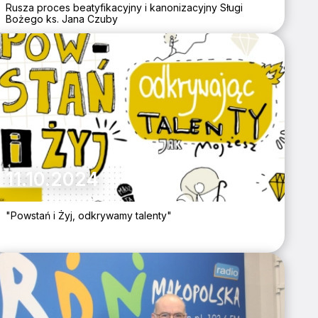
Rusza proces beatyfikacyjny i kanonizacyjny Sługi
Bożego ks. Jana Czuby
11.10.2024
"Powstań i Żyj, odkrywamy talenty"