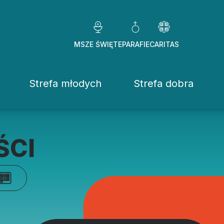
MSZE ŚWIĘTE
PARAFIE
CARITAS
Strefa młodych
Strefa dobra
Caritas Diezezj
Chcę pomóc
ŚCI
Fundacje
ekrowane
Placówki
stwo Osób Konsekrowanych
Pomoc ducho