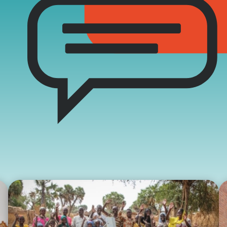
two Niesłyszących
Szukam pomo
stwa Zawodowe
twa Specjalne
kcyjne
czynkowe