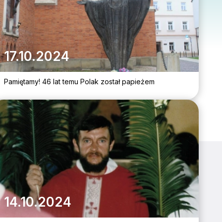
17.10.2024
Pamiętamy! 46 lat temu Polak został papieżem
14.10.2024