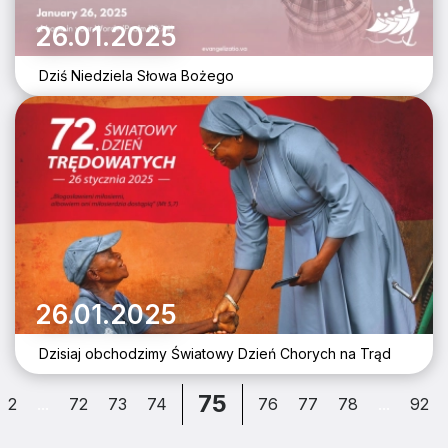
26.01.2025
Dziś Niedziela Słowa Bożego
26.01.2025
Dzisiaj obchodzimy Światowy Dzień Chorych na Trąd
75
2
...
72
73
74
76
77
78
...
92