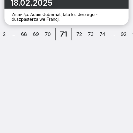
18.02.2025
Zmarł śp. Adam Gubernat, tata ks. Jerzego -
duszpasterza we Francji.
71
2
...
68
69
70
72
73
74
...
92