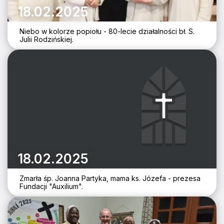
18.02.2025
Niebo w kolorze popiołu - 80-lecie działalności bł. S.
Julii Rodzińskiej.
18.02.2025
Zmarła śp. Joanna Partyka, mama ks. Józefa - prezesa
Fundacji "Auxilium".