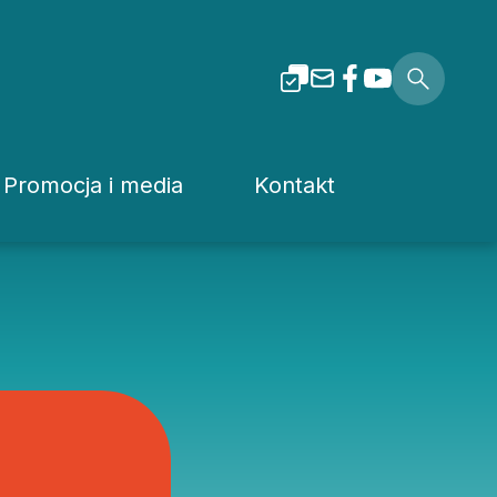
Promocja i media
Kontakt
i Tarnowskiej
Dla mediów
Rzecznik prasowy
Patronaty
Kuria
Pliki do pobrania
Wydziały Kurii Diecez
Media Diecezjalne
Sąd Diecezjalny
wa
Media w Polsce
Instytucje Diecezjaln