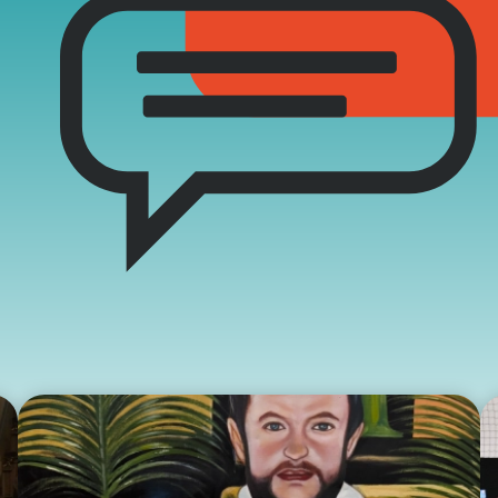
two Niesłyszących
Szukam pomo
stwa Zawodowe
twa Specjalne
kcyjne
czynkowe