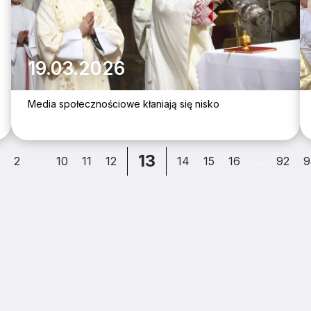
19.03.2026
Media społecznościowe kłaniają się nisko
13
2
...
10
11
12
14
15
16
...
92
9
ZJATARNOW.PL NA SWOIM SMARTFONIE 
ZAINSTALUJ