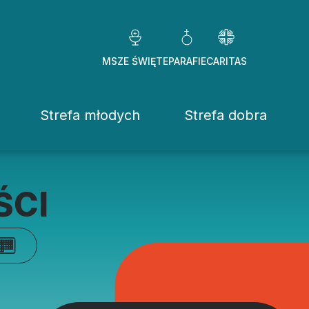
MSZE ŚWIĘTE
PARAFIE
CARITAS
Strefa młodych
Strefa dobra
Caritas Diezezj
Chcę pomóc
ŚCI
Fundacje
ekrowane
Placówki
stwo Osób Konsekrowanych
Pomoc ducho