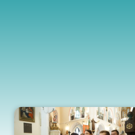
Edukacja
Duszpasters
Archiwum Diecezjalne
Duszpaster
Instytucje
Duszpasters
Ruchy i stowarzyszenia
Domy rekole
Ochrona Dzieci i Młodzieży
Domy wypo
Dotacje i inwestycje