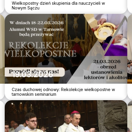
Wielkopostny dzień skupienia dla nauczycieli w
Nowym Sączu
19.03.2026
Czas duchowej odnowy: Rekolekcje wielkopostne w
tarnowskim seminarium