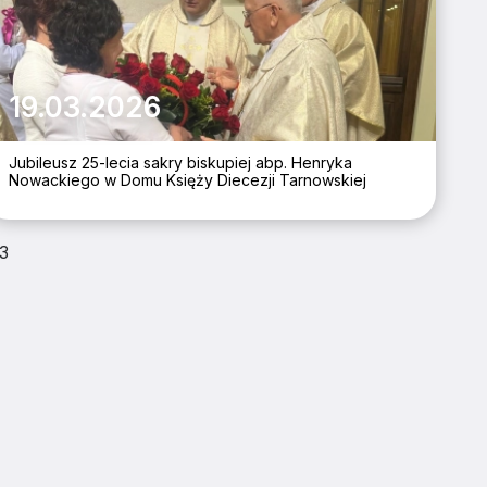
19.03.2026
Jubileusz 25-lecia sakry biskupiej abp. Henryka
Nowackiego w Domu Księży Diecezji Tarnowskiej
3
I BĄDŹ NA BIEŻĄCO